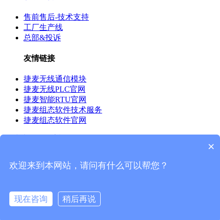
售前售后-技术支持
工厂生产线
总部&投诉
友情链接
捷麦无线通信模块
捷麦无线PLC官网
捷麦智能RTU官网
捷麦组态软件技术服务
捷麦组态软件官网
网站地图
|
联系我们
×
欢迎来到本网站，请问有什么可以帮您？
工业和信息化部备案管理系统网站 京ICP备05015403号-3
Copyright ©北京捷麦通信器材有限公司,Inc.All rights reserved.
现在咨询
稍后再说
搜索